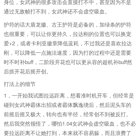
身位，女武神的很多攻击会直接打不中，甚至因为不是
通过无敌帧打不到，女武神还不会虚空吸血。
护符的话大盾龙徽、古王护符是必备的，加绿条的护符
也很重要，可以让你更持久，拉达刚的位置也可以换宠
爱+2，或者卡利亚徽章降低蓝耗，不过我还是喜欢拉达
刚，可以降低一点施法速度，因为打的过程中还是需要
时不时补buff，二阶段开花也可以更从容的趁机补buff然
后抓开花后摇开创。
打法上的细节
1，一开始我试图拉远距离，想看准时机开车，但经常是
碰到女武神霸体出招或者霸体飘逸绕后，然后泥头车的
前摇后摇又极大，转向也有半径，经常创不到被反打。
然后我突然领悟了，哪怕1.04女武神会虚空吸血，也不必
要拉远距离不让她打到，本来就不容易躲，而且浪费了