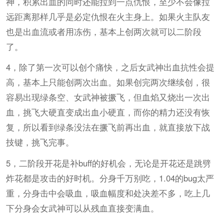
神，积累出血的同时还能拉到一点仇恨，至少不会像拉
远距离那样几乎是必定仇恨在火主身上。如果火主队友
也是出血流或者用冻伤，基本上创两次就可以二阶段
了。
4，除了第一次可以创个痛快，之后女武神出血抗性会提
高，基本上只能创两次出血。如果创完两次继续创，很
容易出现绿条空、女武神被撅飞，但血焰又烧出一次出
血，挑飞大硬直变成出血小硬直，而你的精力还没有恢
复，所以看到绿条没法在撅飞前再出血，就直接放下战
技键，挑飞完事。
5，二阶段开花是补buff的好机会，无论是开花还是跳劈
炸花都是攻击的好时机。分身千万别吃，1.04的bug太严
重，分身击中会吸血，吸血幅度和处决差不多，吃上几
下分身会女武神可以从残血直接变满血。