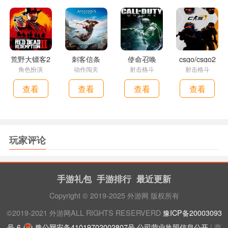
荒野大镖客2
刺客信条
使命召唤
csgo/csgo2
角色扮演
动作闯关
射击格斗
射击格斗
查看
查看
查看
查看
玩家评论
手游礼包
手游排行
最近更新
Copyright © 2019-2025 外游网 版权所有
©2019-2021 外游网ALL RIGHTS RESERVERD
豫ICP备20003093
号-6
豫公网安备41019702002807号
公司营业执照信息公开
| 商