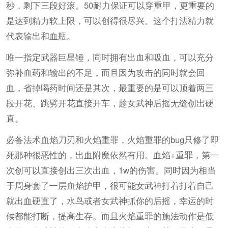
秒，剩下三段好滚。50耐力保证可以穿重甲，更重要的
是达到精力软上限，可以创得很尽兴。这个打法精力就
代表输出和血瓶。
唯一指定武器巨星锤，同时拥有出血和吸血，可以充分
弥补血药和输出的不足，而且因为攻击的同时就会回
血，省掉喝药时间还是其次，最重要的是可以顶着两三
段开花、跳劈开花直接开车，趁女武神后摇无缝创出硬
直。
必备法术血焰刀刃和火焰重罪，火焰重罪的bug只修了即
死那种很恶性的，出血附魔依然有用。血焰+重罪，第一
次创可以直接创出三次出血，1w的伤害。同时因为相当
于周身套了一层血焰护甲，很可能女武神打着打着自己
就出血硬直了，水鸟或者女武神抓你的后摇，幸运的时
候都能打断，提高生存。而且火焰重罪的施法动作是低