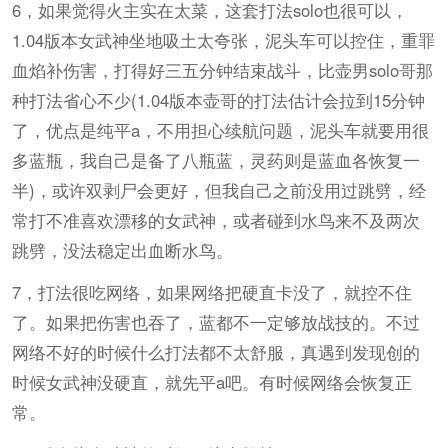
6，如果觉得火主实在太菜，这套打法solo也很可以，
1.04版本女武神坐地吸土太夸张，泥头车可以控住，重罪
血焰补伤害，打得好三五分钟结束战斗，比壶男solo哥那
种打法省心不少(1.04版本壶哥的打法估计会拉到15分钟
了，优点是纯平a，不用担心续航问题，泥头车就要用很
多蓝瓶，我自己是备了八瓶蓝，灵药则是蓝血各恢复一
半)，或许双剥尸会更好，但我自己之前没用过跳劈，经
常打不准喜欢漂移的女武神，或者碰到水鸟来不及两次
跳劈，没法稳定出血断水鸟。
7，打法很吃网络，如果网络把硬直卡没了，就控不住
了。如果把伤害也吞了，蓝都不一定够放战技的。不过
网络不好的时候什么打法都不太舒服，真遇到发现创的
时候女武神没硬直，就先平a吧。有时候网络会恢复正
常。