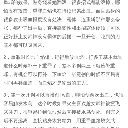
重罪的效果。贴身绕着她翻滚，很多招式都能滚掉，哪
怕没有攻击，重罪血焰也在持续积累出血。而且贴身的
很多攻击吸血幅度没有处决、霸体二连重斩那种那么夸
张，那些刀出手后，直接靠韧性和出招霸体硬顶，可以
正好赶上女武神没有霸体的后摇，一旦开创，吃到的刀
基本都可以吸回来。
2，重罪时长比血焰短，记得后放血焰，打多了基本就知
道什么时候补一下重罪了，差不多创两三下就该补重
罪，有机会可以再补一下血焰，毕竟创的时候不容易有
时间再补血焰，而血焰才是输出的主力。
3，第一次开创可以直接创1w血，哪怕创两次出血，也很
容易触发水鸟，这个时候如果火主喜欢趁女武神被撅飞
来补刀，很容易拉到仇恨然后直接被水鸟创死。创完之
后不要远离，直接贴身恢复精力，用重罪血焰烧女武