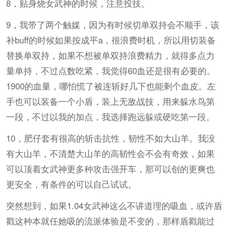
8，贴身烧女武神的时候，注意投技。
9，我带了两个触媒，因为有时候切单双持会不顺手，该
补buff的时候如果按成平a，很浪费时机，所以用切装备
替换单双持，如果不想被单双持浪费精力，就得多点力
量单持，不过点数吃紧，我觉得60血还是很有必要的。
1900的血量，哪怕慌了被连斩好几下也能剩个血皮。左
手也可以装备一个小盾，装上无敌战技，用来躲水鸟第
一段，不过以我的加点，我选择跑远躲或硬吃第一段。
10，肥仔套有很高的斩击抗性，韧性不如大山羊。我没
有大山羊，不清楚大山羊的高韧性会不会有奇效，如果
可以顶着女武神更多种攻击强开车，那可以创的更爽也
更安全，有条件的可以自己试试。
突然想到，如果1.04女武神这么不讲道理的吸血，或许盾
戳这种本就任她吸的流派体验是不变的，那样盾戳能过