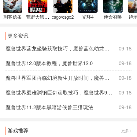
刺客信条
荒野大镖客2
csgo/csgo2
光环4
使命召唤
绝
更多资讯
魔兽世界蓝龙坐骑获取技巧，魔兽蓝色幼龙坐骑
09-18
魔兽世界12.0版本教程，魔兽世界12.0
09-18
魔兽世界军团再临幻境新生开放时间，魔兽世界军团再临数据库
09-18
魔兽世界磨难渊钢巨剑获取技巧，魔兽世界9.1磨难词缀
09-18
魔兽世界11.2版本黑暗游侠兽王猎玩法
09-18
游戏推荐
更多+