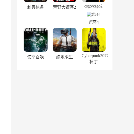
csgo/csgo2
刺客信条
荒野大镖客2
光环4
Cyberpunk2077
使命召唤
绝地求生
补丁