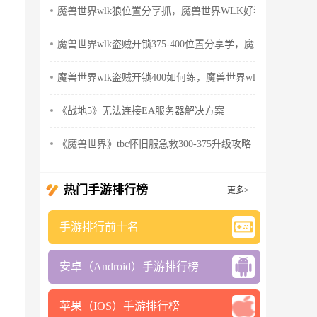
魔兽世界wlk狼位置分享抓，魔兽世界WLK好看的狼
魔兽世界wlk盗贼开锁375-400位置分享学，魔兽世界wlk怀
魔兽世界wlk盗贼开锁400如何练，魔兽世界wlk盗贼天赋
《战地5》无法连接EA服务器解决方案
《魔兽世界》tbc怀旧服急救300-375升级攻略
热门手游排行榜
更多>
手游排行前十名
安卓（Android）手游排行榜
苹果（IOS）手游排行榜