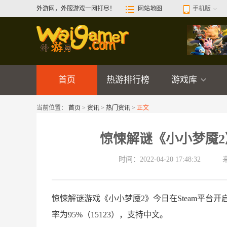
外游网，外服游戏一网打尽！
网站地图
手机版
首页
热游排行榜
游戏库
当前位置：
首页
>
资讯
>
热门资讯
>
正文
惊悚解谜《小小梦魇2》
时间：2022-04-20 17:48:32
惊悚解谜游戏《小小梦魇2》今日在Steam平台开
率为95%（15123），支持中文。