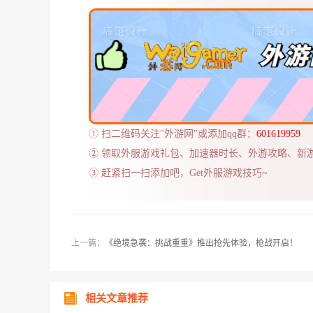
① 扫二维码关注"外游网"或添加qq群：
601619959
② 领取外服游戏礼包、加速器时长、外游攻略、新
③ 赶紧扫一扫添加吧，Get外服游戏技巧~
上一篇：
《绝境急袭：挑战重重》推出抢先体验，枪战开启！
相关文章推荐