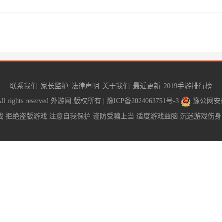
联系我们
家长监护
法律声明
关于我们
最近更新
2019手游排行榜
 rights reserved
外游网
版权所有 |
豫ICP备2024063751号-3
豫公网安备4
 拒绝盗版游戏 注意自我保护 谨防受骗上当 适度游戏益脑 沉迷游戏伤身